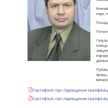
Вчений
наук, 
Посад
Почато
Галузь
поводж
зміцне
інформ
діяльн
Публік
праць,
винахо
Сертифікат про підвищення кваліфікаці
Сертифікат про підвищення кваліфікаці