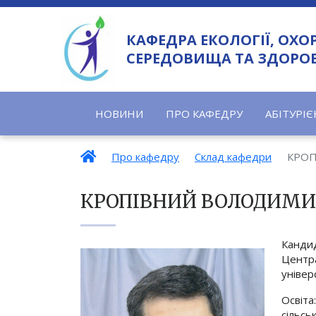
КАФЕДРА ЕКОЛОГІЇ, О
СЕРЕДОВИЩА ТА ЗДОРО
НОВИНИ
ПРО КАФЕДРУ
АБІТУРІЄ
Про кафедру
Склад кафедри
КРО
КРОПІВНИЙ ВОЛОДИМ
Кандид
Центра
універ
Освіта
сільс