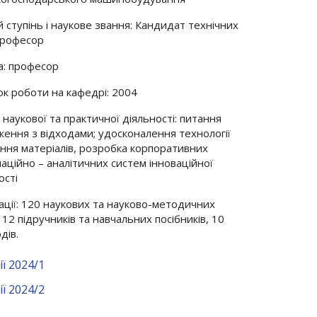
 ступінь і наукове звання: Кандидат технічних
професор
а: професор
к роботи на кафедрі: 2004
 наукової та практичної діяльності: питання
ення з відходами; удосконалення технології
ння матеріалів, розробка корпоративних
аційно – аналітичних систем інноваційної
ості
ації: 120 наукових та науково-методичних
 12 підручників та навчальних посібників, 10
дів.
ї 2024/1
ї 2024/2